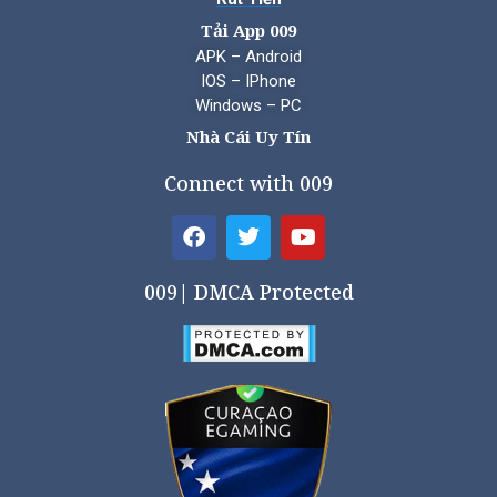
Tải App 009
APK – Android
IOS – IPhone
Windows – PC
Nhà Cái Uy Tín
Connect with 009
009| DMCA Protected