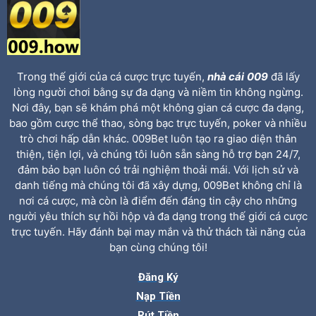
Trong thế giới của cá cược trực tuyến,
nhà cái
009
đã lấy
lòng người chơi bằng sự đa dạng và niềm tin không ngừng.
Nơi đây, bạn sẽ khám phá một không gian cá cược đa dạng,
bao gồm cược thể thao, sòng bạc trực tuyến, poker và nhiều
trò chơi hấp dẫn khác. 009Bet luôn tạo ra giao diện thân
thiện, tiện lợi, và chúng tôi luôn sẵn sàng hỗ trợ bạn 24/7,
đảm bảo bạn luôn có trải nghiệm thoải mái. Với lịch sử và
danh tiếng mà chúng tôi đã xây dựng, 009Bet không chỉ là
nơi cá cược, mà còn là điểm đến đáng tin cậy cho những
người yêu thích sự hồi hộp và đa dạng trong thế giới cá cược
trực tuyến. Hãy đánh bại may mắn và thử thách tài năng của
bạn cùng chúng tôi!
Đăng Ký
Nạp Tiền
Rút Tiền