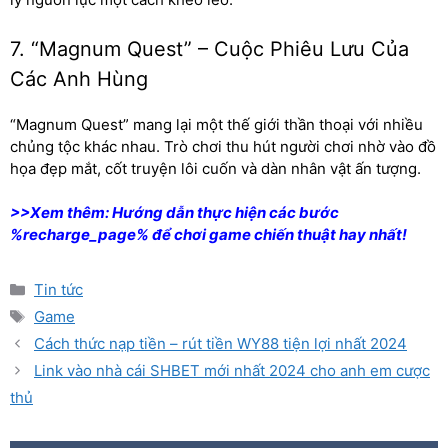
7. “Magnum Quest” – Cuộc Phiêu Lưu Của
Các Anh Hùng
“Magnum Quest” mang lại một thế giới thần thoại với nhiều
chủng tộc khác nhau. Trò chơi thu hút người chơi nhờ vào đồ
họa đẹp mắt, cốt truyện lôi cuốn và dàn nhân vật ấn tượng.
>>Xem thêm: Hướng dẫn thực hiện các bước
%recharge_page% để chơi game chiến thuật hay nhất!
Tin tức
Game
Cách thức nạp tiền – rút tiền WY88 tiện lợi nhất 2024
Link vào nhà cái SHBET mới nhất 2024 cho anh em cược
thủ