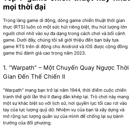
mọi thời đại
Trong làng game di động, dòng game chiến thuật thời gian
thực (RTS) luôn có một sức hút riêng biệt, thu hút lượng lớn
người chơi nhờ vào sự đa dạng trong cách chơi và bối cảnh
game. Dưới đây, chúng tôi sẽ giới thiệu đến bạn bảy tựa
game RTS trên di động cho Android và iOS được cộng đồng
game thủ đánh giá cao trong năm 2023.
1. “Warpath” – Một Chuyến Quay Ngược Thời
Gian Đến Thế Chiến II
“Warpath” mang bạn trở lại năm 1944, thời điểm cuộc chiến
tranh thế giới lần thứ II đang dần khép lại. Trò chơi này mang
một sự khác biệt so với lịch sử, nơi quyền lực tối cao rơi vào
tay của lực lượng quỷ dữ. Nhiệm vụ của bạn là xây dựng và
mở rộng lực lượng quân sự của mình để chống lại sự bành
trướng của đối phương.