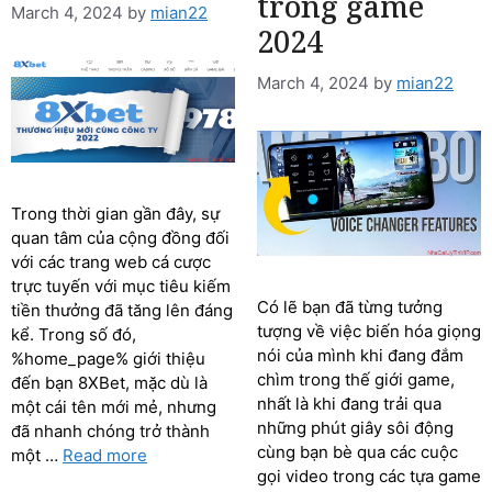
trong game
March 4, 2024
by
mian22
2024
March 4, 2024
by
mian22
Trong thời gian gần đây, sự
quan tâm của cộng đồng đối
với các trang web cá cược
trực tuyến với mục tiêu kiếm
Có lẽ bạn đã từng tưởng
tiền thưởng đã tăng lên đáng
tượng về việc biến hóa giọng
kể. Trong số đó,
nói của mình khi đang đắm
%home_page% giới thiệu
chìm trong thế giới game,
đến bạn 8XBet, mặc dù là
nhất là khi đang trải qua
một cái tên mới mẻ, nhưng
những phút giây sôi động
đã nhanh chóng trở thành
cùng bạn bè qua các cuộc
một …
Read more
gọi video trong các tựa game