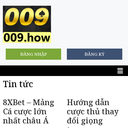
ĐĂNG NHẬP
ĐĂNG KÝ
Tin tức
8XBet – Mảng
Hướng dẫn
Cá cược lớn
cược thủ thay
nhất châu Á
đổi giọng