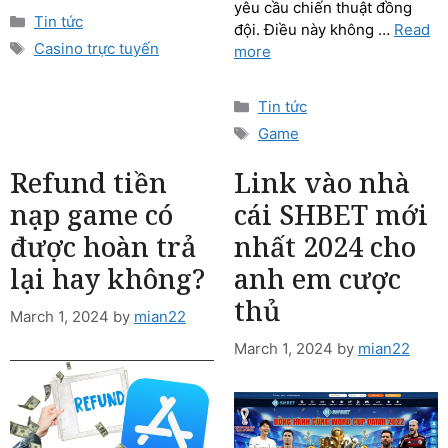
yêu cầu chiến thuật đồng
Tin tức
đội. Điều này không …
Read
Casino trực tuyến
more
Tin tức
Game
Refund tiền
Link vào nhà
nạp game có
cái SHBET mới
được hoàn trả
nhất 2024 cho
lại hay không?
anh em cược
thủ
March 1, 2024
by
mian22
March 1, 2024
by
mian22