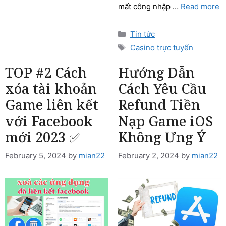
mất công nhập …
Read more
Tin tức
Casino trực tuyến
TOP #2 Cách
Hướng Dẫn
xóa tài khoản
Cách Yêu Cầu
Game liên kết
Refund Tiền
với Facebook
Nạp Game iOS
mới 2023 ✅
Không Ưng Ý
February 5, 2024
by
mian22
February 2, 2024
by
mian22