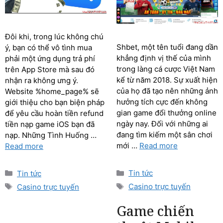
Đôi khi, trong lúc không chú
Shbet, một tên tuổi đang dần
ý, bạn có thể vô tình mua
khẳng định vị thế của mình
phải một ứng dụng trả phí
trong làng cá cược Việt Nam
trên App Store mà sau đó
kể từ năm 2018. Sự xuất hiện
nhận ra không ưng ý.
của họ đã tạo nên những ảnh
Website %home_page% sẽ
hưởng tích cực đến không
giới thiệu cho bạn biện pháp
gian game đổi thưởng online
để yêu cầu hoàn tiền refund
ngày nay. Đối với những ai
tiền nạp game iOS bạn đã
đang tìm kiếm một sân chơi
nạp. Những Tình Huống …
mới …
Read more
Read more
Tin tức
Tin tức
Casino trực tuyến
Casino trực tuyến
Game chiến