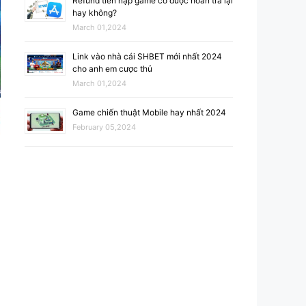
Refund tiền nạp game có được hoàn trả lại
hay không?
March 01,2024
Link vào nhà cái SHBET mới nhất 2024
cho anh em cược thủ
March 01,2024
Game chiến thuật Mobile hay nhất 2024
February 05,2024