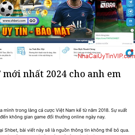
T mới nhất 2024 cho anh em
ủa mình trong làng cá cược Việt Nam kể từ năm 2018. Sự xuất
 đến không gian game đổi thưởng online ngày nay.
ại Shbet, bài viết này sẽ là nguồn thông tin không thể bỏ qua.