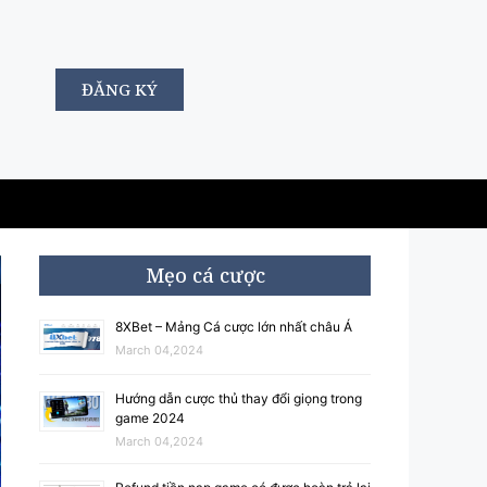
ĐĂNG KÝ
Mẹo cá cược
8XBet – Mảng Cá cược lớn nhất châu Á
March 04,2024
Hướng dẫn cược thủ thay đổi giọng trong
game 2024
March 04,2024