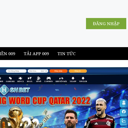
ĐĂNG NHẬP
IỀN 009
TẢI APP 009
TIN TỨC