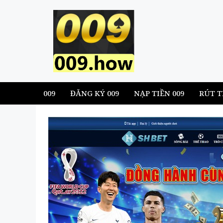
009
ĐĂNG KÝ 009
NẠP TIỀN 009
RÚT T