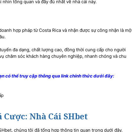
hìn tổng quan và đầy đủ nhất về nhà cái này.
 doanh hợp pháp từ Costa Rica và nhận được sự công nhận là mộ
ầu.
 tuyến đa dạng, chất lượng cao, đồng thời cung cấp cho người
h vụ chăm sóc khách hàng chuyên nghiệp, nhanh chóng và chu
ạn có thể truy cập thông qua link chính thức dưới đây:
 Cược: Nhà Cái SHbet
SHbet, chúng tôi đã tổng hợp thông tin quan trọng dưới đây.