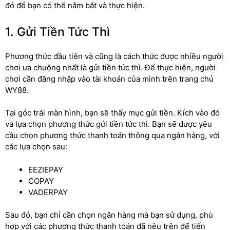
đó để bạn có thể nắm bắt và thực hiện.
1. Gửi Tiền Tức Thì
Phương thức đầu tiên và cũng là cách thức được nhiều người
chơi ưa chuộng nhất là gửi tiền tức thì. Để thực hiện, người
chơi cần đăng nhập vào tài khoản của mình trên trang chủ
WY88.
Tại góc trái màn hình, bạn sẽ thấy mục gửi tiền. Kích vào đó
và lựa chọn phương thức gửi tiền tức thì. Bạn sẽ được yêu
cầu chọn phương thức thanh toán thông qua ngân hàng, với
các lựa chọn sau:
EEZIEPAY
COPAY
VADERPAY
Sau đó, bạn chỉ cần chọn ngân hàng mà bạn sử dụng, phù
hợp với các phương thức thanh toán đã nêu trên để tiến