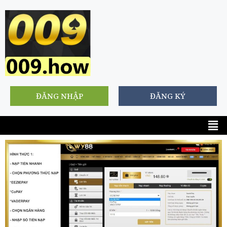
ĐĂNG NHẬP
ĐĂNG KÝ