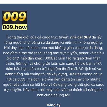
Trong thế giới của cá cược trực tuyến,
nhà cái
009
đã lấy
lòng người chơi bằng sự đa dạng và niềm tin không ngừng.
Nơi đây, bạn sẽ khám phá một không gian cá cược đa dạng,
bao gồm cược thể thao, sòng bạc trực tuyến, poker và nhiều
trò chơi hấp dẫn khác. 009Bet luôn tạo ra giao diện thân
thiện, tiện lợi, và chúng tôi luôn sẵn sàng hỗ trợ bạn 24/7,
đảm bảo bạn luôn có trải nghiệm thoải mái. Với lịch sử và
danh tiếng mà chúng tôi đã xây dựng, 009Bet không chỉ là
nơi cá cược, mà còn là điểm đến đáng tin cậy cho những
người yêu thích sự hồi hộp và đa dạng trong thế giới cá cược
trực tuyến. Hãy đánh bại may mắn và thử thách tài năng của
bạn cùng chúng tôi!
Đăng Ký