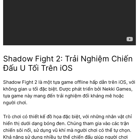
Shadow Fight 2: Trải Nghiệm Chiến
Đấu U Tối Trên iOS
Shadow Fight 2 là một tựa game offline hấp dẫn trên iOS, với
không gian u tối đặc biệt. Được phát triển bởi Nekki Games,
tựa game này mang đến trải nghiệm đối kháng mê hoặc
người chơi.
Trò chơi có thiết kế đồ họa đặc biệt, với những nhân vật chỉ
hiển thị dưới dạng bóng đen. Chúng tham gia vào các trận
chiến sôi nổi, sử dụng vũ khí mà người chơi có thể tự chọn.
Khả năng sử dụng nhiều tư thế chiến đấu giúp người chơi