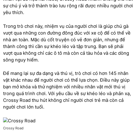
sự chú ý và trở thành trào lưu rộng rãi được nhiều người chơi
yêu thích.
Trong trò chơi này, nhiệm vụ của người chơi là giúp chú gà
vượt qua những con đường đông đúc với xe cộ để có thể về
nhà an toàn. Mặc dù cốt truyện có vẻ đơn giản, nhưng để
thành công thì cần sự khéo léo và tập trung. Bạn sẽ phải
vượt qua không chỉ các ô tô mà còn cả tàu hỏa và các dòng
sông nguy hiểm.
Để mang lại sự đa dạng và thú vị, trò chơi có hơn 145 nhân
vật khác nhau để người chơi có thể lựa chọn. Điều này giúp
bạn mở khóa và thử nghiệm với nhiều nhân vật mới thú vị
trong quá trình chơi. Với yêu cầu về sự khéo léo và phản xạ,
Crossy Road thu hút không chỉ người chơi trẻ mà còn cả
người chơi lớn tuổi.
Crossy Road