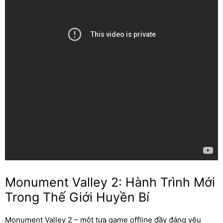
Monument Valley 2: Hành Trình Mới
Trong Thế Giới Huyền Bí
Monument Valley 2 – một tựa game offline đầy đáng yêu