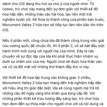
dành cho iOS đang thu hút sự chú ý của người chơi. Từ
Ustwo, trò chơi này mang đến sự đơn giản với thiết kế đồ
họa hấp dẫn, những màu sắc hài hòa, tạo nên một trải
nghiệm tuyệt vời. Kế thừa từ thành công của phiên bản trước,
Monument Valley 2 hứa hẹn sẽ tiếp tục làm nên bão lớn trên
iOS.
Nếu ở phần một, công chúa Ida đã thành công trong việc giải
cứu vương quốc để chuộc lỗi, thì ở phần 2, cô sẽ bắt đầu một
hành trình mới cùng với người mẹ của mình. Đây là câu
chuyện về sự độc lập của Ida khi phải thực hiện nhiệm vụ
dưới sự chăm sóc của mẹ. Người chơi sẽ được hóa thân vào
vai cô và đối mặt với những thử thách đầy thú vị này.
Với thiết kế đồ họa tập trung vào không gian 3 chiều,
Monument Valley 2 hứa hẹn mang đến trải nghiệm hấp dẫn
với hiệu ứng thị giác đặc biệt. Ida sẽ cùng người mẹ trả lời
những câu đố ngày càng khó khăn qua từng cấp độ. Với
những phần thiết kế trừu tượng đầy sáng tạo, trò chơi hứa
hẹn đem đến sự thỏa mãn cho người chơi với cả nội dung và