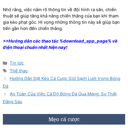
Nhớ rằng, việc nắm rõ thông tin về đội hình ra sân, chiến
thuật sẽ giúp tăng khả năng chiến thắng của bạn khi tham
gia kèo phạt góc. Hi vọng những thông tin này sẽ giúp bạn
tiến gần hơn đến chiến thắng.
>>Hướng dẫn các thao tác %download_app_page% về
điện thoại chuẩn nhất hiện nay!
Tin tức
Thể thao
Hướng Dẫn Đặt Kèo Cá Cược Giữ Sạch Lưới trong Bóng
Đá
An Toàn Của Việc Cá Độ Bóng Đá Qua Mạng: Sự Thật
Đằng Sau
Mẹo cá cược