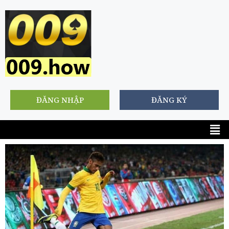
ĐĂNG NHẬP
ĐĂNG KÝ