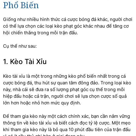
Phổ Biến
Giống như nhiều hình thức cá cược bóng đá khác, người chơi
có thể lựa chọn các loại kèo phạt góc khác nhau để tăng cơ
hội chiến thắng trong mỗi trận đấu.
Cụ thể như sau:
1. Kèo Tài Xỉu
Kèo tài xỉu là một trong những kèo phổ biến nhất trong cá
cược bóng đá, thu hút sự quan tâm đông đảo. Trong loại kèo
này, nhà cái sẽ đưa ra số lượng phạt góc cụ thể trong mỗi
hiệp đấu hoặc cả trận, người chơi sẽ lựa chọn cược số quả
lớn hơn hoặc nhỏ hơn mức quy định.
Để tham gia kèo này một cách chính xác, bạn cần nắm vững
thông tin về kèo tài xỉu và biết cách đọc tỷ lệ cược. Một mẹo
khi tham gia kèo này là bỏ qua 10 phút đầu tiên của trận đấu