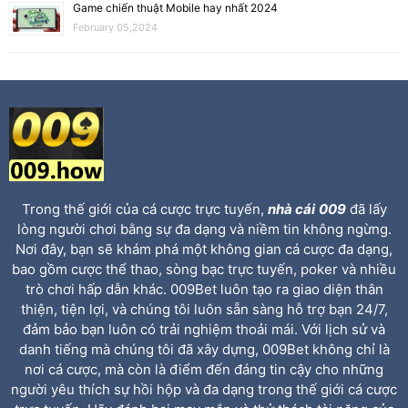
Game chiến thuật Mobile hay nhất 2024
February 05,2024
Trong thế giới của cá cược trực tuyến,
nhà cái
009
đã lấy
lòng người chơi bằng sự đa dạng và niềm tin không ngừng.
Nơi đây, bạn sẽ khám phá một không gian cá cược đa dạng,
bao gồm cược thể thao, sòng bạc trực tuyến, poker và nhiều
trò chơi hấp dẫn khác. 009Bet luôn tạo ra giao diện thân
thiện, tiện lợi, và chúng tôi luôn sẵn sàng hỗ trợ bạn 24/7,
đảm bảo bạn luôn có trải nghiệm thoải mái. Với lịch sử và
danh tiếng mà chúng tôi đã xây dựng, 009Bet không chỉ là
nơi cá cược, mà còn là điểm đến đáng tin cậy cho những
người yêu thích sự hồi hộp và đa dạng trong thế giới cá cược