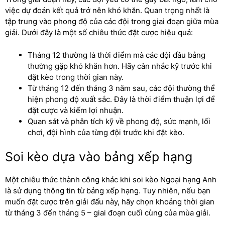
việc dự đoán kết quả trở nên khó khăn. Quan trọng nhất là
tập trung vào phong độ của các đội trong giai đoạn giữa mùa
giải. Dưới đây là một số chiêu thức đặt cược hiệu quả:
Tháng 12 thường là thời điểm mà các đội đầu bảng
thường gặp khó khăn hơn. Hãy cân nhắc kỹ trước khi
đặt kèo trong thời gian này.
Từ tháng 12 đến tháng 3 năm sau, các đội thường thể
hiện phong độ xuất sắc. Đây là thời điểm thuận lợi để
đặt cược và kiếm lợi nhuận.
Quan sát và phân tích kỹ về phong độ, sức mạnh, lối
chơi, đội hình của từng đội trước khi đặt kèo.
Soi kèo dựa vào bảng xếp hạng
Một chiêu thức thành công khác khi soi kèo Ngoại hạng Anh
là sử dụng thông tin từ bảng xếp hạng. Tuy nhiên, nếu bạn
muốn đặt cược trên giải đấu này, hãy chọn khoảng thời gian
từ tháng 3 đến tháng 5 – giai đoạn cuối cùng của mùa giải.