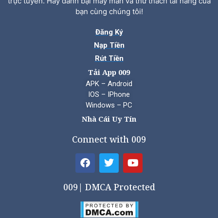
trực tuyến. Hãy đánh bại may mắn và thử thách tài năng của
bạn cùng chúng tôi!
Đăng Ký
Nạp Tiền
Rút Tiền
Tải App 009
APK – Android
IOS – IPhone
Windows – PC
Nhà Cái Uy Tín
Connect with 009
009| DMCA Protected