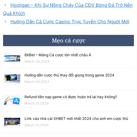
Hooligan – Khi Sự Nồng Cháy Của CĐV Bóng Đá Trở Nên
Quá Khích
Hướng Dẫn Cá Cược Casino Trực Tuyến Cho Người Mới
Mẹo cá cược
8XBet – Mảng Cá cược lớn nhất châu Á
March 04,2024
Hướng dẫn cược thủ thay đổi giọng trong game 2024
March 04,2024
Refund tiền nạp game có được hoàn trả lại hay không?
March 01,2024
Link vào nhà cái SHBET mới nhất 2024 cho anh em cược thủ
March 01,2024