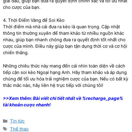
giải đấu, giúp bạn đưa ra quyết định chính xác và tối ưu nhất
cho cược của bạn.
4. Thời Điểm Vàng để Soi Kèo
Thời điểm mà nhà cái đưa ra kèo là quan trọng. Cập nhật
thông tin thường xuyên để tham khảo từ nhiều nguồn khác
nhau, giúp bạn nhanh chóng đưa ra quyết định tốt nhất cho
cược của mình. Điều này giúp bạn tận dụng thời cơ và cơ hội
chiến thắng.
Những chiêu thức này mang đến cái nhìn toàn diện về cách
tiếp cận soi kèo Ngoại hạng Anh. Hãy tham khảo và áp dụng
chúng để tối ưu hóa trải nghiệm cược của bạn. Nếu có bất kỳ
thắc mắc nào, hãy liên hệ trực tiếp với chúng tôi!
>>Xem thêm: Bài viết chi tiết nhất về %recharge_page%
tài khoản cược nhanh!
Tin tức
Thể thao