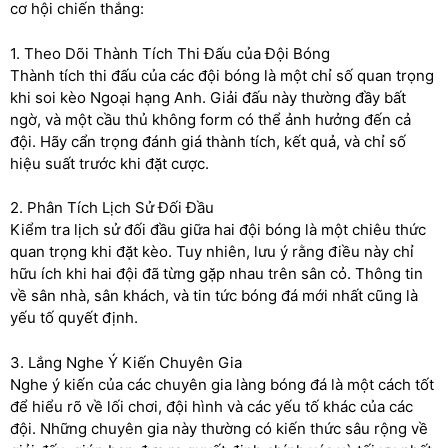
cơ hội chiến thắng:
1. Theo Dõi Thành Tích Thi Đấu của Đội Bóng
Thành tích thi đấu của các đội bóng là một chỉ số quan trọng
khi soi kèo Ngoại hạng Anh. Giải đấu này thường đầy bất
ngờ, và một cầu thủ không form có thể ảnh hưởng đến cả
đội. Hãy cẩn trọng đánh giá thành tích, kết quả, và chỉ số
hiệu suất trước khi đặt cược.
2. Phân Tích Lịch Sử Đối Đầu
Kiểm tra lịch sử đối đầu giữa hai đội bóng là một chiêu thức
quan trọng khi đặt kèo. Tuy nhiên, lưu ý rằng điều này chỉ
hữu ích khi hai đội đã từng gặp nhau trên sân cỏ. Thông tin
về sân nhà, sân khách, và tin tức bóng đá mới nhất cũng là
yếu tố quyết định.
3. Lắng Nghe Ý Kiến Chuyên Gia
Nghe ý kiến ​​của các chuyên gia làng bóng đá là một cách tốt
để hiểu rõ về lối chơi, đội hình và các yếu tố khác của các
đội. Những chuyên gia này thường có kiến thức sâu rộng về