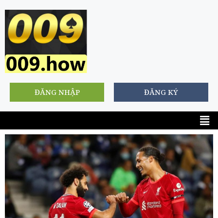
ĐĂNG NHẬP
ĐĂNG KÝ