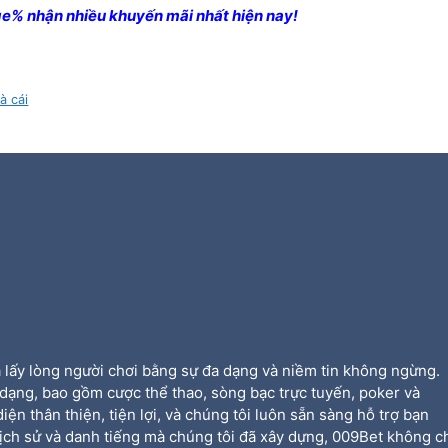
e% nhận nhiều khuyến mãi nhất hiện nay!
à cái
 lấy lòng người chơi bằng sự đa dạng và niềm tin không ngừng.
dạng, bao gồm cược thể thao, sòng bạc trực tuyến, poker và
iện thân thiện, tiện lợi, và chúng tôi luôn sẵn sàng hỗ trợ bạn
 lịch sử và danh tiếng mà chúng tôi đã xây dựng, 009Bet không c