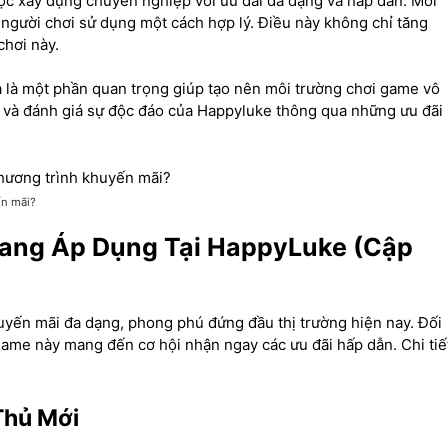
c xây dựng chuyên nghiệp với ưu đãi đa dạng và hấp dẫn. Mỗi
o người chơi sử dụng một cách hợp lý. Điều này không chỉ tăng
chơi này.
mà là một phần quan trọng giúp tạo nên môi trường chơi game vô
 và đánh giá sự độc đáo của Happyluke thông qua những ưu đãi
ến mãi?
Đang Áp Dụng Tại HappyLuke (Cập
huyến mãi đa dạng, phong phú đứng đầu thị trường hiện nay. Đối
ame này mang đến cơ hội nhận ngay các ưu đãi hấp dẫn. Chi tiế
Thủ Mới