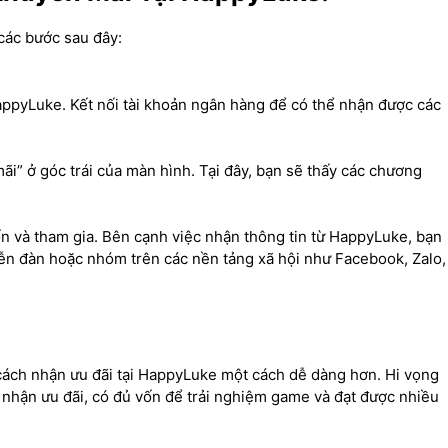
các bước sau đây:
appyLuke. Kết nối tài khoản ngân hàng để có thể nhận được các
” ở góc trái của màn hình. Tại đây, bạn sẽ thấy các chương
 và tham gia. Bên cạnh việc nhận thông tin từ HappyLuke, bạn
diễn đàn hoặc nhóm trên các nền tảng xã hội như Facebook, Zalo,
cách nhận ưu đãi tại HappyLuke một cách dễ dàng hơn. Hi vọng
c nhận ưu đãi, có đủ vốn để trải nghiệm game và đạt được nhiều