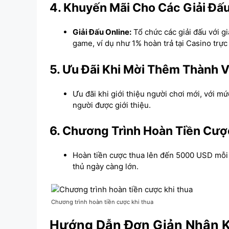
4. Khuyến Mãi Cho Các Giải Đấ
Giải Đấu Online:
Tổ chức các giải đấu với giả
game, ví dụ như 1% hoàn trả tại Casino trự
5. Ưu Đãi Khi Mời Thêm Thành V
Ưu đãi khi giới thiệu người chơi mới, với m
người được giới thiệu.
6. Chương Trình Hoàn Tiền Cượ
Hoàn tiền cược thua lên đến 5000 USD mỗi
thủ ngày càng lớn.
Chương trình hoàn tiền cược khi thua
Hướng Dẫn Đơn Giản Nhận K