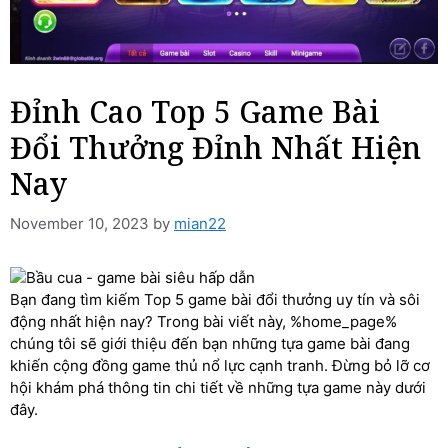
Đỉnh Cao Top 5 Game Bài
Đổi Thưởng Đỉnh Nhất Hiện
Nay
November 10, 2023
by
mian22
Bạn đang tìm kiếm Top 5 game bài đổi thưởng uy tín và sôi
động nhất hiện nay? Trong bài viết này, %home_page%
chúng tôi sẽ giới thiệu đến bạn những tựa game bài đang
khiến cộng đồng game thủ nổ lực cạnh tranh. Đừng bỏ lỡ cơ
hội khám phá thông tin chi tiết về những tựa game này dưới
đây.