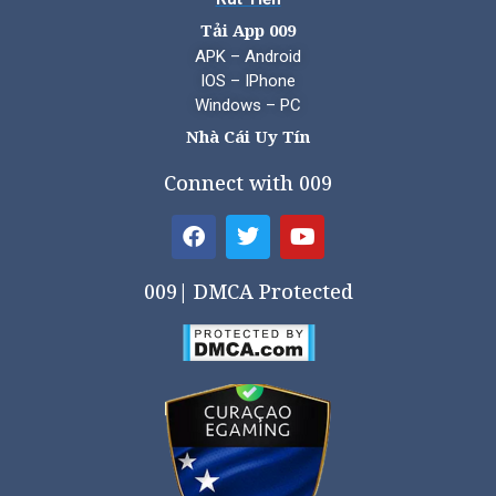
Tải App 009
APK – Android
IOS – IPhone
Windows – PC
Nhà Cái Uy Tín
Connect with 009
009| DMCA Protected