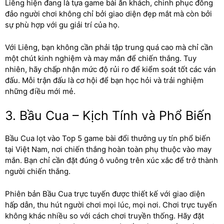
Liêng hiện đang là tựa game bài ăn khách, chinh phục đông
đảo người chơi không chỉ bởi giao diện đẹp mắt mà còn bởi
sự phù hợp với gu giải trí của họ.
Với Liêng, bạn không cần phải tập trung quá cao mà chỉ cần
một chút kinh nghiệm và may mắn để chiến thắng. Tuy
nhiên, hãy chấp nhận mức độ rủi ro để kiểm soát tốt các ván
đấu. Mỗi trận đấu là cơ hội để bạn học hỏi và trải nghiệm
những điều mới mẻ.
3. Bầu Cua – Kịch Tính và Phổ Biến
Bầu Cua lọt vào Top 5 game bài đổi thưởng uy tín phổ biến
tại Việt Nam, nơi chiến thắng hoàn toàn phụ thuộc vào may
mắn. Bạn chỉ cần đặt đúng ô vuông trên xúc xắc để trở thành
người chiến thắng.
Phiên bản Bầu Cua trực tuyến được thiết kế với giao diện
hấp dẫn, thu hút người chơi mọi lúc, mọi nơi. Chơi trực tuyến
không khác nhiều so với cách chơi truyền thống. Hãy đặt