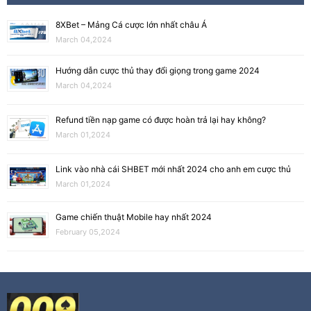
8XBet – Mảng Cá cược lớn nhất châu Á
March 04,2024
Hướng dẫn cược thủ thay đổi giọng trong game 2024
March 04,2024
Refund tiền nạp game có được hoàn trả lại hay không?
March 01,2024
Link vào nhà cái SHBET mới nhất 2024 cho anh em cược thủ
March 01,2024
Game chiến thuật Mobile hay nhất 2024
February 05,2024