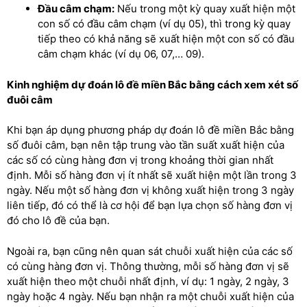
Đầu câm chạm:
Nếu trong một kỳ quay xuất hiện một
con số có đầu câm chạm (ví dụ 05), thì trong kỳ quay
tiếp theo có khả năng sẽ xuất hiện một con số có đầu
câm chạm khác (ví dụ 06, 07,… 09).
Kinh nghiệm dự đoán lô đề miền Bắc bằng cách xem xét số
đuôi câm
Khi bạn áp dụng phương pháp dự đoán lô đề miền Bắc bằng
số đuôi câm, bạn nên tập trung vào tần suất xuất hiện của
các số có cùng hàng đơn vị trong khoảng thời gian nhất
định. Mỗi số hàng đơn vị ít nhất sẽ xuất hiện một lần trong 3
ngày. Nếu một số hàng đơn vị không xuất hiện trong 3 ngày
liên tiếp, đó có thể là cơ hội để bạn lựa chọn số hàng đơn vị
đó cho lô đề của bạn.
Ngoài ra, bạn cũng nên quan sát chuỗi xuất hiện của các số
có cùng hàng đơn vị. Thông thường, mỗi số hàng đơn vị sẽ
xuất hiện theo một chuỗi nhất định, ví dụ: 1 ngày, 2 ngày, 3
ngày hoặc 4 ngày. Nếu bạn nhận ra một chuỗi xuất hiện của