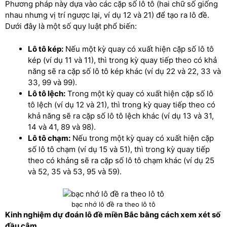
Phương pháp này dựa vào các cặp số lô tô (hai chữ số giống
nhau nhưng vị trí ngược lại, ví dụ 12 và 21) để tạo ra lô đề.
Dưới đây là một số quy luật phổ biến:
Lô tô kép:
Nếu một kỳ quay có xuất hiện cặp số lô tô
kép (ví dụ 11 và 11), thì trong kỳ quay tiếp theo có khả
năng sẽ ra cặp số lô tô kép khác (ví dụ 22 và 22, 33 và
33, 99 và 99).
Lô tô lệch:
Trong một kỳ quay có xuất hiện cặp số lô
tô lệch (ví dụ 12 và 21), thì trong kỳ quay tiếp theo có
khả năng sẽ ra cặp số lô tô lệch khác (ví dụ 13 và 31,
14 và 41, 89 và 98).
Lô tô chạm:
Nếu trong một kỳ quay có xuất hiện cặp
số lô tô chạm (ví dụ 15 và 51), thì trong kỳ quay tiếp
theo có khảng sẽ ra cặp số lô tô chạm khác (ví dụ 25
và 52, 35 và 53, 95 và 59).
bạc nhớ lô đề ra theo lô tô
Kinh nghiệm dự đoán lô đề miền Bắc bằng cách xem xét số
đầu câm