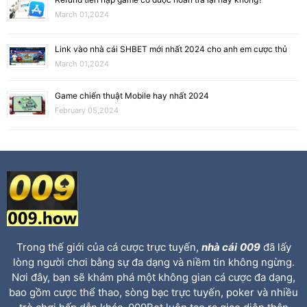
March 01,2024
Link vào nhà cái SHBET mới nhất 2024 cho anh em cược thủ
March 01,2024
Game chiến thuật Mobile hay nhất 2024
February 05,2024
Trong thế giới của cá cược trực tuyến,
nhà cái
009
đã lấy
lòng người chơi bằng sự đa dạng và niềm tin không ngừng.
Nơi đây, bạn sẽ khám phá một không gian cá cược đa dạng,
bao gồm cược thể thao, sòng bạc trực tuyến, poker và nhiều