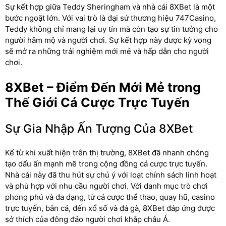
Sự kết hợp giữa Teddy Sheringham và nhà cái 8XBet là một
bước ngoặt lớn. Với vai trò là đại sứ thương hiệu 747Casino,
Teddy không chỉ mang lại uy tín mà còn tạo sự tin tưởng cho
người hâm mộ và người chơi. Sự kết hợp này được kỳ vọng
sẽ mở ra những trải nghiệm mới mẻ và hấp dẫn cho người
chơi.
8XBet – Điểm Đến Mới Mẻ trong
Thế Giới Cá Cược Trực Tuyến
Sự Gia Nhập Ấn Tượng Của 8XBet
Kể từ khi xuất hiện trên thị trường, 8XBet đã nhanh chóng
tạo dấu ấn mạnh mẽ trong cộng đồng cá cược trực tuyến.
Nhà cái này đã thu hút sự chú ý với loạt chính sách linh hoạt
và phù hợp với nhu cầu người chơi. Với danh mục trò chơi
phong phú và đa dạng, từ cá cược thể thao, quay hũ, casino
trực tuyến, bắn cá, đến xổ số và đá gà, 8XBet đáp ứng được
sở thích của đông đảo người chơi khắp châu Á.