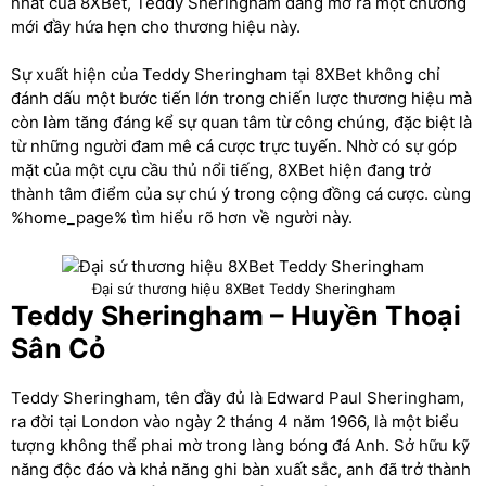
nhất của 8XBet, Teddy Sheringham đang mở ra một chương
mới đầy hứa hẹn cho thương hiệu này.
Sự xuất hiện của Teddy Sheringham tại 8XBet không chỉ
đánh dấu một bước tiến lớn trong chiến lược thương hiệu mà
còn làm tăng đáng kể sự quan tâm từ công chúng, đặc biệt là
từ những người đam mê cá cược trực tuyến. Nhờ có sự góp
mặt của một cựu cầu thủ nổi tiếng, 8XBet hiện đang trở
thành tâm điểm của sự chú ý trong cộng đồng cá cược. cùng
%home_page% tìm hiểu rõ hơn về người này.
Đại sứ thương hiệu 8XBet Teddy Sheringham
Teddy Sheringham – Huyền Thoại
Sân Cỏ
Teddy Sheringham, tên đầy đủ là Edward Paul Sheringham,
ra đời tại London vào ngày 2 tháng 4 năm 1966, là một biểu
tượng không thể phai mờ trong làng bóng đá Anh. Sở hữu kỹ
năng độc đáo và khả năng ghi bàn xuất sắc, anh đã trở thành